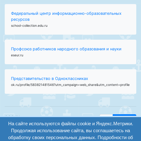
Федеральный центр информационно-образовательных
ресурсов
school-collection.edu.ru
Профсоюз работников народного образования и науки
eseur.ru
Представительство в Одноклассниках
ok.ru/profile/583821481546?utm_campaign=web_share&utm_content=profile
ООО "Центр
Найти
образования и
На сайте используются файлы cookie и Яндекс.Метрики.
вход
консалтинга"
Продолжая использование сайта, вы соглашаетесь на
Версия
Волгоград 2008-
обработку своих персональных данных. Подробности об
регистрация
сайта для