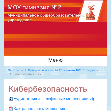
МОУ гимназия №2
Муниципальное общеобразовательное
учреждение
Меню
Ошколе.ру
Официальный сайт МОУ гимназия №2
Разделы
Кибербезопасность
Кибербезопасность
Аудиоролики телефонные мошенники.zip
Как распознать мошенника