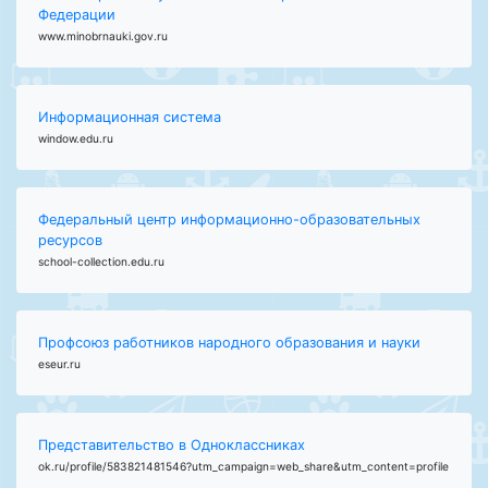
Федерации
www.minobrnauki.gov.ru
Информационная система
window.edu.ru
Федеральный центр информационно-образовательных
ресурсов
school-collection.edu.ru
Профсоюз работников народного образования и науки
eseur.ru
Представительство в Одноклассниках
ok.ru/profile/583821481546?utm_campaign=web_share&utm_content=profile